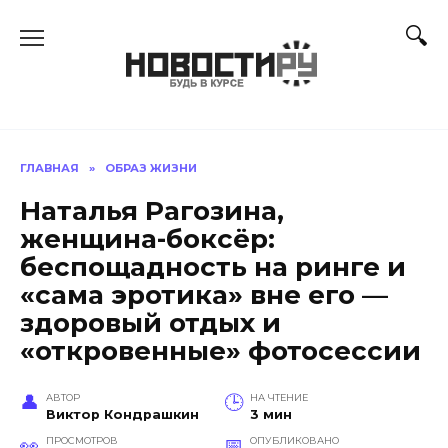
Перейти
к
содержанию
ГЛАВНАЯ
»
ОБРАЗ ЖИЗНИ
Наталья Рагозина,
женщина-боксёр:
беспощадность на ринге и
«сама эротика» вне его —
здоровый отдых и
«откровенные» фотосессии
АВТОР
НА ЧТЕНИЕ
Виктор Кондрашкин
3 мин
ПРОСМОТРОВ
ОПУБЛИКОВАНО