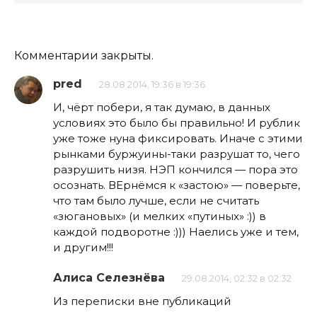
Комментарии закрыты.
pred
28.08.2014, 19:36 в 19:36
И, чёрт побери, я так думаю, в данных
условиях это было бы правильно! И рублик
уже тоже нуна фиксировать. Иначе с этими
рынками буржуины-таки разрушат то, чего
разрушить низя. НЭП кончился — пора это
осознать. ВЕрнёмся к «застою» — поверьте,
что там было лучше, если не считать
«зюгановых» (и мелких «путиных» :)) в
каждой подворотне :))) Наелись уже и тем,
и другим!!!
Алиса Селезнёва
29.08.2014, 02:32 в 02:32
Из переписки вне публикаций