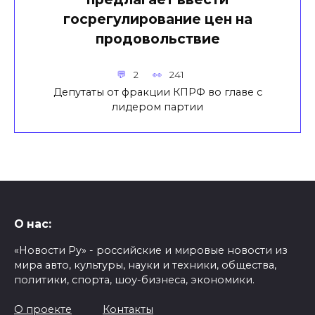
госрегулирование цен на
продовольствие
2
241
Депутаты от фракции КПРФ во главе с
лидером партии
О нас:
«Новости Ру» - российские и мировые новости из
мира авто, культуры, науки и техники, общества,
политики, спорта, шоу-бизнеса, экономики.
О проекте
Контакты