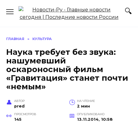
Перейти
к
содержанию
ГЛАВНАЯ
»
КУЛЬТУРА
Наука требует без звука:
нашумевший
оскароносный фильм
«Гравитация» станет почти
«немым»
АВТОР
НА ЧТЕНИЕ
pred
2 мин
ПРОСМОТРОВ
ОПУБЛИКОВАНО
145
13.11.2014, 10:58