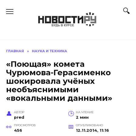
Перейти
к
содержанию
ГЛАВНАЯ
»
НАУКА И ТЕХНИКА
«Поющая» комета
Чурюмова-Герасименко
шокировала учёных
необъяснимыми
«вокальными данными»
АВТОР
НА ЧТЕНИЕ
pred
2 мин
ПРОСМОТРОВ
ОПУБЛИКОВАНО
456
12.11.2014, 11:16