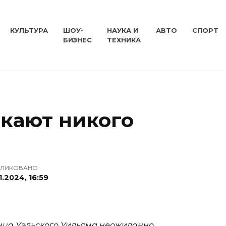
КУЛЬТУРА
ШОУ-
НАУКА И
АВТО
СПОРТ
БИЗНЕС
ТЕХНИКА
скают никого
БЛИКОВАНО
1.2024, 16:59
инца Уэльского Уильяма неожиданно