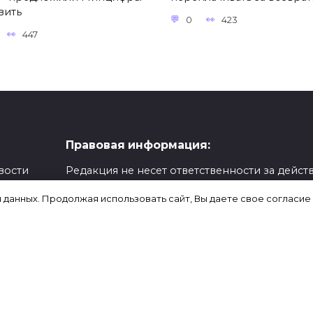
вить
0
423
447
Правовая информация:
вости
Редакция не несет ответственности за действ
предпринятые на основании опубликованн
я данных. Продолжая использовать сайт, Вы даете свое согласие
,
информации.
Ответственность за содержание любых
рекламных материалов, размещенных на сайт
несет рекламодатель.
ериалы
Сайт содержит внешние ссылки для удобств
пользователей и предоставления