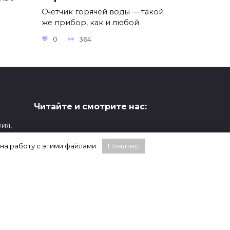
Счётчик горячей воды — такой
же прибор, как и любой
0
364
Читайте и смотрите нас:
ия,
ой
 на работу с этими файлами.
Понятно.
Статистика:
е,
WhatsApp, Facebook и Instagram являются
продуктами компании Meta, которая признана
а
экстремистской и запрещена на территории
России.