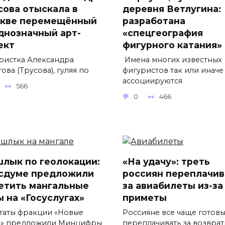
сова отыскала в
деревня Ветлугина:
кве перемещённый
разработана
днозначный арт-
«спецгеография
ект
фигурного катания»
ристка Александра
Имена многих известных
ова (Трусова), гуляя по
фигуристов так или иначе
ассоциируются
566
0
466
лык по геолокации:
«На удачу»: треть
осдуме предложили
россиян переплачив
етить мангальные
за авиабилеты из-за
ы на «Госуслугах»
приметы
таты фракции «Новые
Россияне все чаще готов
» предложили Минцифры
переплачивать за возвра