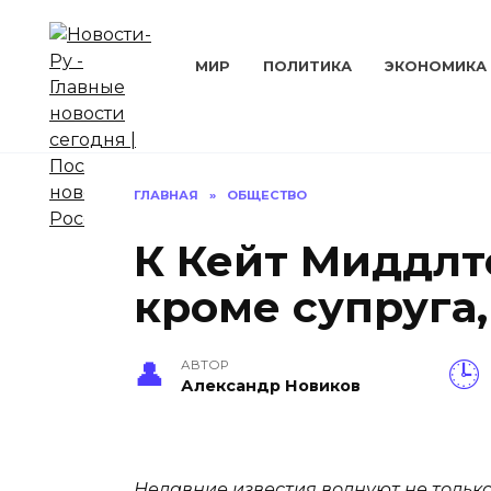
Перейти
к
содержанию
МИР
ПОЛИТИКА
ЭКОНОМИКА
ГЛАВНАЯ
»
ОБЩЕСТВО
К Кейт Миддлт
кроме супруга,
АВТОР
Александр Новиков
Недавние известия волнуют не только