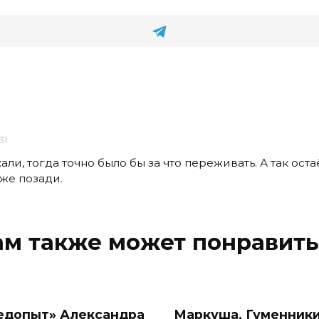
31
али, тогда точно было бы за что переживать. А так оста
уже позади.
ам также может понравить
едопыт» Александра
Маркуша, Гуменники