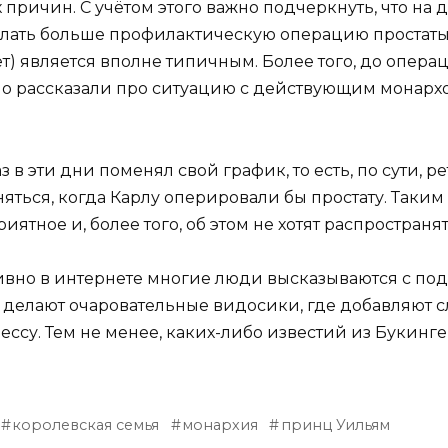
 причин. С учётом этого важно подчеркнуть, что на 
елать больше профилактическую операцию простаты, ч
т) является вполне типичным. Более того, до опер
о рассказали про ситуацию с действующим монархо
з в эти дни поменял свой график, то есть, по сути, 
няться, когда Карлу оперировали бы простату. Таким
тное и, более того, об этом не хотят распространят
тивно в интернете многие люди высказываются с по
ие делают очаровательные видосики, где добавляют 
ссу. Тем не менее, каких-либо известий из Букинге
королевская семья
монархия
принц Уильям