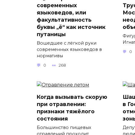
современных
Тру
языковедов, или
Мос
факультативность
нео
буквы „ё“ как источник
объ
путаницы
Фигу
Игнат
Вошедшее с лёгкой руки
современных языковедов в
0
нормативы
0
268
Когда вызывать скорую
Шаш
при отравлении:
в Г
признаки тяжёлого
отм
состояния
зон
Большинство пищевых
Депу
отравлений проходит
люди