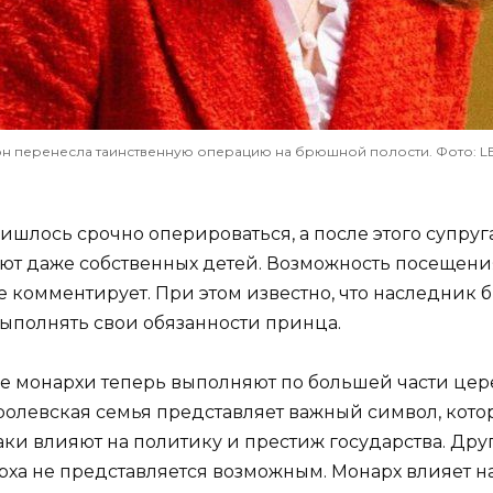
он перенесла таинственную операцию на брюшной полости. Фото: L
ришлось срочно оперироваться, а после этого супруг
кают даже собственных детей. Возможность посещения
 комментирует. При этом известно, что наследник 
 выполнять свои обязанности принца.
кие монархи теперь выполняют по большей части це
оролевская семья представляет важный символ, кот
ки влияют на политику и престиж государства. Друг
рха не представляется возможным. Монарх влияет н