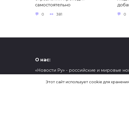
самостоятельно
доба
0
381
0
О нас:
«Новости Ру» - российские и мировые но
из мира авто, культуры, науки и техники,
Этот сайт использует cookie для хранени
общества, политики, спорта, шоу-бизнеса
экономики.
О проекте
Контакты
Настоящий ресурс может содержать мат
18+