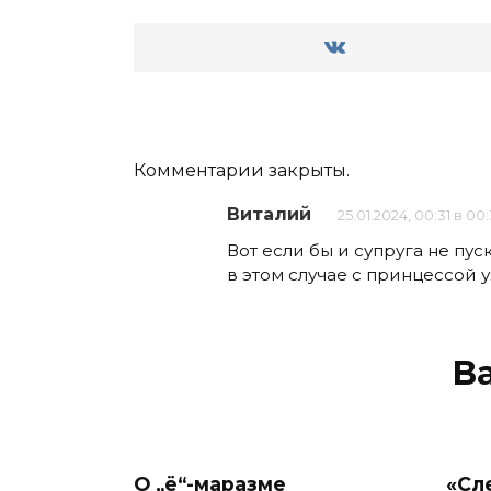
Комментарии закрыты.
Виталий
25.01.2024, 00:31 в 00:
Вот если бы и супруга не пуск
в этом случае с принцессой 
В
О „ё“-маразме
«Сл