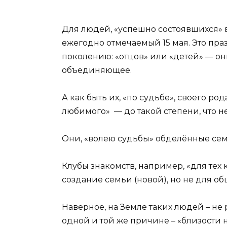
Для людей, «успешно состоявшихся» 
ежегодно отмечаемый 15 мая. Это праз
поколению: «отцов» или «детей» — они
объединяющее.
А как быть их, «по судьбе», своего р
любимого» — до такой степени, что не
Они, «волею судьбы» обделённые семе
Клубы знакомств, например, «для тех
создание семьи (новой), но не для о
Наверное, на Земле таких людей – не
одной и той же причине – «близости не