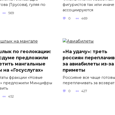
ова (Трусова), гуляя по
фигуристов так или иначе
ассоциируются
569
0
469
лык по геолокации:
«На удачу»: треть
осдуме предложили
россиян переплачив
етить мангальные
за авиабилеты из-за
ы на «Госуслугах»
приметы
таты фракции «Новые
Россияне все чаще готов
» предложили Минцифры
переплачивать за возвра
вить
0
427
452