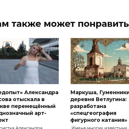
ам также может понравить
едопыт» Александра
Маркуша, Гуменники
сова отыскала в
деревня Ветлугина:
кве перемещённый
разработана
днозначный арт-
«спецгеография
ект
фигурного катания»
ристка Александра
Имена многих известных