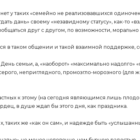
о нет у таких «семейно не реализовавшихся одиноче
тдать дань» своему «незавидному статусу», как-то «в
общаться друг с другом, по возможности, морально
тся в таком общении и такой взаимной поддержке, 
к День семьи, а, «наоборот» «максимально надолго» «
у серого, неприглядного, промозгло-морозного (для
астных к этому (на сегодня являющимся лишь плодо
дец, в душе ждал бы этого дня, как праздника.
х, таких же «как он сам», и надежде быть «услыш
ечалью» не менее человечно, чем бурною радостью…