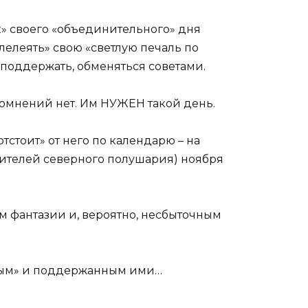
к» своего «объединительного» дня
злелеять» свою «светлую печаль по
 поддержать, обменяться советами.
сомнений нет. Им НУЖЕН такой день.
отстоит» от него по календарю – на
 жителей северного полушария) ноября
м фантазии и, вероятно, несбыточным
анным» и поддержанным ими…