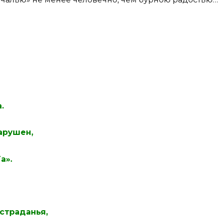
.
арушен,
а».
страданья,