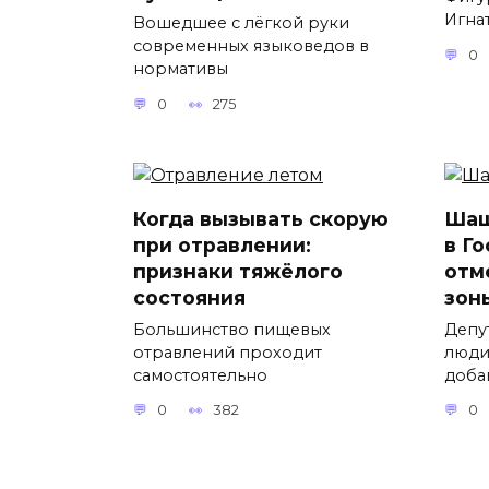
Игнат
Вошедшее с лёгкой руки
современных языковедов в
0
нормативы
0
275
Когда вызывать скорую
Шаш
при отравлении:
в Г
признаки тяжёлого
отм
состояния
зон
Большинство пищевых
Депу
отравлений проходит
люди
самостоятельно
доба
0
382
0