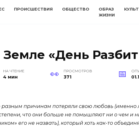
ЕС
ПРОИСШЕСТВИЯ
ОБЩЕСТВО
ОБРАЗ
КУЛЬТ
ЖИЗНИ
а Земле «День Разби
НА ЧТЕНИЕ
ПРОСМОТРОВ
ОП
4 мин
371
01.
о разным причинам потеряли свою любовь (именно лю
степени, что они больше не помышляют ни о чем и н
ником» его не назвать), который хоть как-то объеди