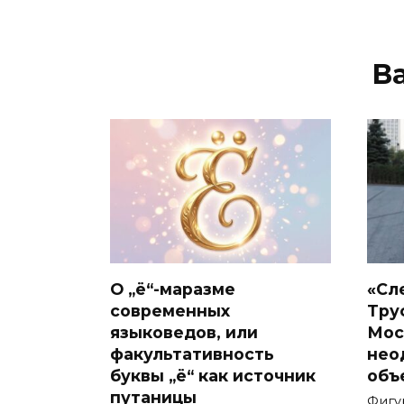
В
О „ё“-маразме
«Сл
современных
Тру
языковедов, или
Мос
факультативность
нео
буквы „ё“ как источник
объ
путаницы
Фигу