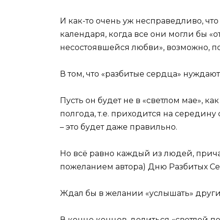
И как-то очень уж несправедливо, чт
календаря, когда все они могли бы «о
несостоявшейся любви», возможно, по
В том, что «разбитые сердца» нуждаю
Пусть он будет не в «светлом мае», ка
полгода, т.е. приходится на середин
– это будет даже правильно.
Но всё равно каждый из людей, прич
пожеланием автора) Дню Разбитых Сер
Ждал бы в желании «услышать» други
В конце концов, делиться «светлой п