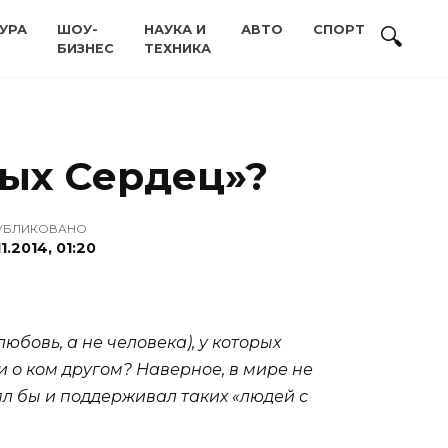
УРА
ШОУ-
НАУКА И
АВТО
СПОРТ
БИЗНЕС
ТЕХНИКА
тых Сердец»?
УБЛИКОВАНО
11.2014, 01:20
бовь, а не человека), у которых
и о ком другом? Наверное, в мире не
нял бы и поддерживал таких «людей с