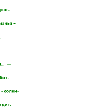
ушь.
манья –
.
ки… —
бит.
 «колки»
едит.