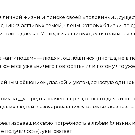
в личной жизни и поиске своей «половинки», суще
дник счастливых семей, члены которых близки по ду
 принадлежат. У них, «счастливых», есть взаимная л
ода «антиподам» — людям, ошибшимся (иногда, не в п
 хочется уже «ничего повторять» или потому что уже
йным общением, лаской и уютом, зачастую одиноки 
 кому за __», предназначены прежде всего для «исп
бщения людей, разочаровавшихся в семье «как таков
 реализовавших свою потребность в любви близких 
 получилось»), увы, хватает.