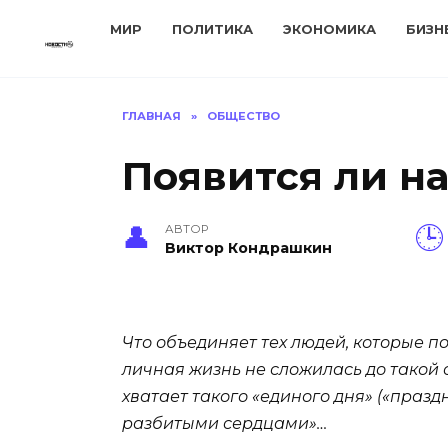
Перейти
МИР
ПОЛИТИКА
ЭКОНОМИКА
БИЗН
к
содержанию
ГЛАВНАЯ
»
ОБЩЕСТВО
Появится ли н
АВТОР
Виктор Кондрашкин
Что объединяет тех людей, которые п
личная жизнь не сложилась до такой 
хватает такого «единого дня» («празд
разбитыми сердцами»…