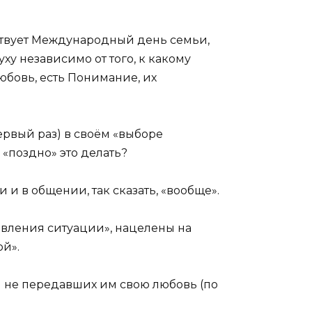
ствует Международный день семьи,
ху независимо от того, к какому
юбовь, есть Понимание, их
ервый раз) в своём «выборе
 «поздно» это делать?
и в общении, так сказать, «вообще».
равления ситуации», нацелены на
ой».
и не передавших им свою любовь (по