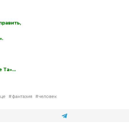
править,
».
е Та»…
дце
фантазия
человек