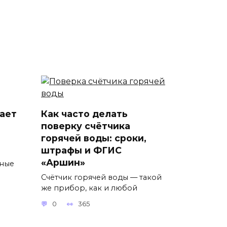
ает
Как часто делать
поверку счётчика
горячей воды: сроки,
штрафы и ФГИС
ы
«Аршин»
тные
Счётчик горячей воды — такой
же прибор, как и любой
0
365