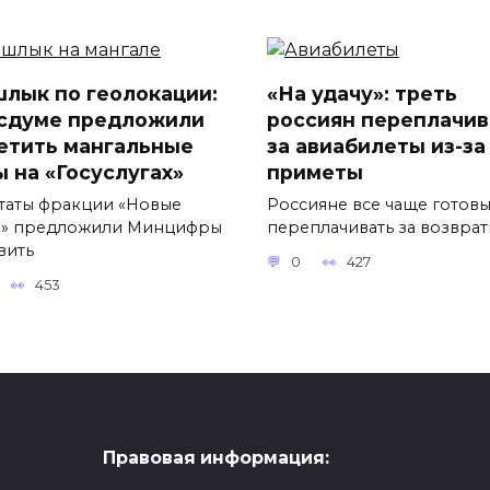
лык по геолокации:
«На удачу»: треть
осдуме предложили
россиян переплачив
етить мангальные
за авиабилеты из-за
ы на «Госуслугах»
приметы
таты фракции «Новые
Россияне все чаще готов
» предложили Минцифры
переплачивать за возвра
вить
0
427
453
Правовая информация: