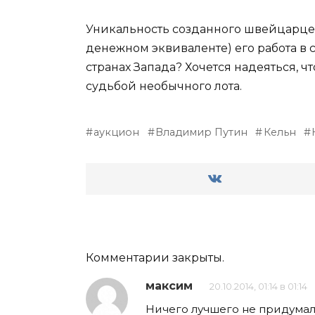
Уникальность созданного швейцарцем
денежном эквиваленте) его работа в
странах Запада? Хочется надеяться, ч
судьбой необычного лота.
аукцион
Владимир Путин
Кельн
Комментарии закрыты.
максим
20.10.2014, 01:14 в 01:14
Ничего лучшего не придумали