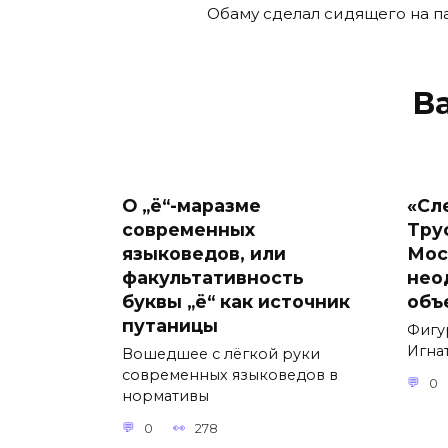
Обаму сделал сидящего на п
В
О „ё“-маразме
«Сл
современных
Тру
языковедов, или
Мос
факультативность
нео
буквы „ё“ как источник
объ
путаницы
Фигу
Игнат
Вошедшее с лёгкой руки
современных языковедов в
0
нормативы
0
278