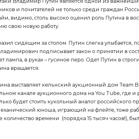
е-таки Владимир Путин является одной из важнейши
ков и почитателей не только среди граждан России,
и, видимо, столь высоко оценил роль Путина в во
ию свою новую работу.
зил сидящим за столом. Путин слегка улыбается, п
 Владимирович подписывает закон о принятии в со
т лампа, в руках – гусиное перо. Одет Путин в стр
тина вращается.
на выставляет кельнский аукционный дом Team Brek
альном канале аукционного дома на You Tube, где 
олько будет стоить кукольный аналог российского пр
механический юноша, играющий на флейте, тоже раб
 количество времени (порядка 15 тысяч часов!), бы