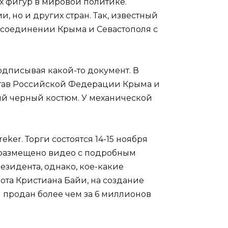
х фигур в мировой политике.
 но и других стран. Так, известный
ссоединении Крыма и Севастополя с
одписывая какой-то документ. В
став Российской Федерации Крыма и
огий черный костюм. У механической
er. Торги состоятся 14-15 ноября
и размещено видео с подробным
езидента, однако, кое-какие
ота Кристиана Байи, на создание
л продан более чем за 6 миллионов