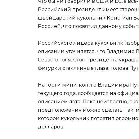
Что бы ни говорили в США и ЕС, а вс
Российский президент имеет сторонни
швейцарский кукольник Кристиан Бай
Россией, что посвятил данному событ
Российского лидера кукольник изобра
описании уточняется, что Владимир
Севастополя. Стол президента украшае
фигурки стеклянные глаза, голова Пу
На торги мини-копию Владимира Пути
текущего года, сообщается на офици
описанием лота. Пока неизвестно, ск
предположения можно сделать. Так, 
которой кукольник потратил огромное
долларов.