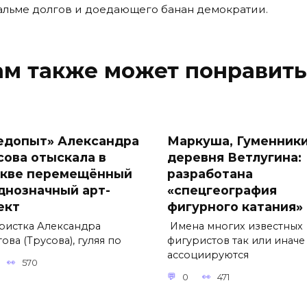
альме долгов и доедающего банан демократии.
ам также может понравить
едопыт» Александра
Маркуша, Гуменники
сова отыскала в
деревня Ветлугина:
кве перемещённый
разработана
днозначный арт-
«спецгеография
ект
фигурного катания»
ристка Александра
Имена многих известных
ова (Трусова), гуляя по
фигуристов так или иначе
ассоциируются
570
0
471