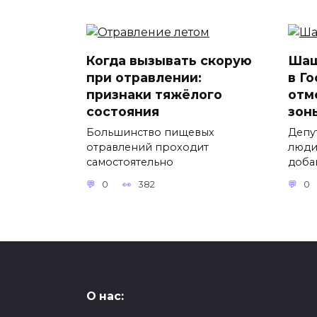
Когда вызывать скорую
Шаш
при отравлении:
в Г
признаки тяжёлого
отм
состояния
зон
Большинство пищевых
Депу
отравлений проходит
люди
самостоятельно
доба
0
382
0
О нас: