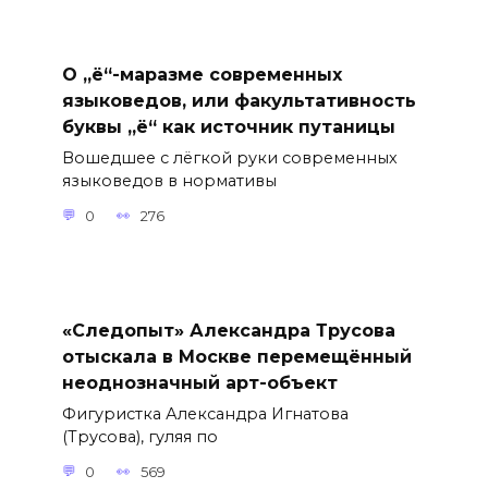
О „ё“-маразме современных
языковедов, или факультативность
буквы „ё“ как источник путаницы
Вошедшее с лёгкой руки современных
языковедов в нормативы
0
276
«Следопыт» Александра Трусова
отыскала в Москве перемещённый
неоднозначный арт-объект
Фигуристка Александра Игнатова
(Трусова), гуляя по
0
569