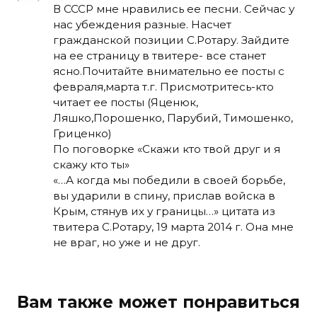
В СССР мне нравились ее песни. Сейчас у
нас убеждения разные. Насчет
гражданской позиции С.Ротару. Зайдите
на ее страницу в твитере- все станет
ясно.Почитайте внимательно ее посты с
февраля,марта т.г. Присмотритесь-кто
читает ее посты (Яценюк,
Ляшко,Порошенко, Парубий, Тимошенко,
Гриценко)
По поговорке «Скажи кто твой друг и я
скажу кто ты»
«…А когда мы победили в своей борьбе,
вы ударили в спину, прислав войска в
Крым, стянув их у границы…» цитата из
твитера С.Ротару, 19 марта 2014 г. Она мне
не враг, но уже и не друг.
Вам также может понравиться