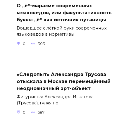
О „ё“-маразме современных
языковедов, или факультативность
буквы „ё“ как источник путаницы
Вошедшее с лёгкой руки современных
языковедов в нормативы
0
303
«Следопыт» Александра Трусова
отыскала в Москве перемещённый
неоднозначный арт-объект
Фигуристка Александра Игнатова
(Трусова), гуляя по
0
587