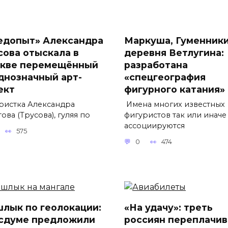
едопыт» Александра
Маркуша, Гуменники
сова отыскала в
деревня Ветлугина:
кве перемещённый
разработана
днозначный арт-
«спецгеография
ект
фигурного катания»
ристка Александра
Имена многих известных
ова (Трусова), гуляя по
фигуристов так или иначе
ассоциируются
575
0
474
лык по геолокации:
«На удачу»: треть
осдуме предложили
россиян переплачив