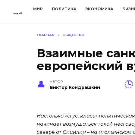
Перейти
МИР
ПОЛИТИКА
ЭКОНОМИКА
БИЗН
к
содержанию
ГЛАВНАЯ
»
ОБЩЕСТВО
Взаимные санк
европейский в
АВТОР
Виктор Кондрашкин
Настолько «сгустилась» политическая
начинает возмущаться такой несгово
севере
от Сицилии – на итальянском 