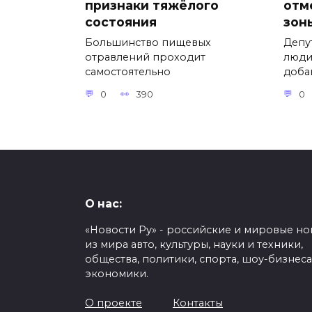
признаки тяжёлого
отм
состояния
зон
Большинство пищевых
Депу
отравлений проходит
люди
самостоятельно
доба
0
390
0
О нас:
«Новости Ру» - российские и мировые но
из мира авто, культуры, науки и техники,
общества, политики, спорта, шоу-бизнеса
экономики.
О проекте
Контакты