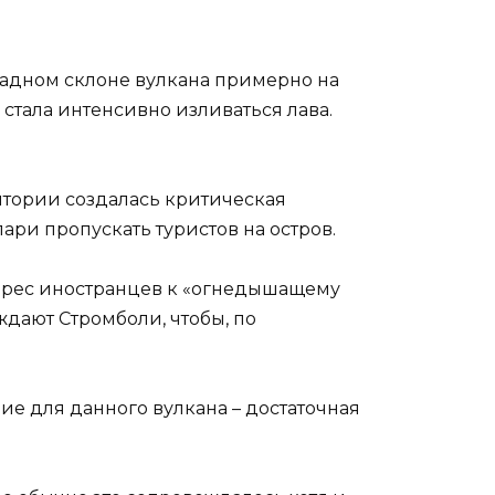
падном склоне вулкана примерно на
 стала интенсивно изливаться лава.
ритории создалась критическая
ри пропускать туристов на остров.
нтерес иностранцев к «огнедышащему
ждают Стромболи, чтобы, по
ие для данного вулкана – достаточная