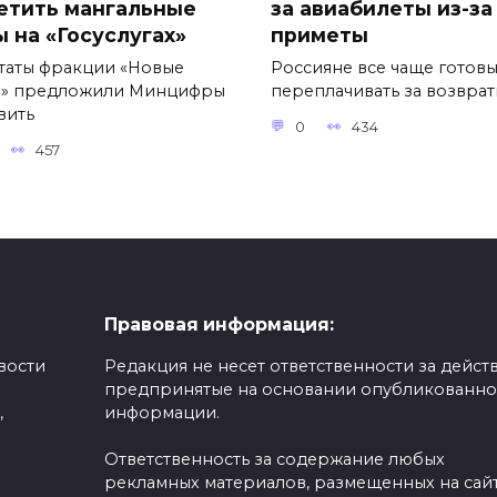
етить мангальные
за авиабилеты из-за
ы на «Госуслугах»
приметы
таты фракции «Новые
Россияне все чаще готов
» предложили Минцифры
переплачивать за возвра
вить
0
434
457
Правовая информация:
вости
Редакция не несет ответственности за действ
предпринятые на основании опубликованн
,
информации.
Ответственность за содержание любых
рекламных материалов, размещенных на сайт