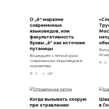
О „ё“-маразме
«Сл
современных
Тру
языковедов, или
Мос
факультативность
нео
буквы „ё“ как источник
объ
путаницы
Фигу
Игнат
Вошедшее с лёгкой руки
современных языковедов в
0
нормативы
0
287
Когда вызывать скорую
Шаш
при отравлении:
в Г