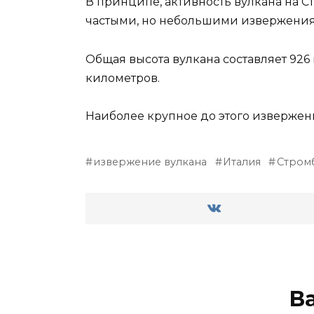
В принципе, активность вулкана на С
частыми, но небольшими извержениям
Общая высота вулкана составляет 926 
километров.
Наиболее крупное до этого извержени
извержение вулкана
Италия
Стром
В