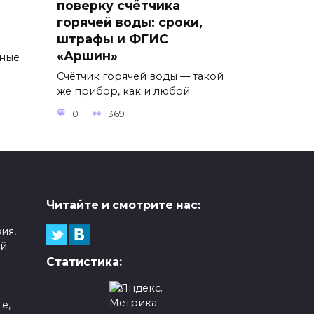
поверку счётчика
горячей воды: сроки,
штрафы и ФГИС
ы
«Аршин»
тные
Счётчик горячей воды — такой
же прибор, как и любой
0
369
Читайте и смотрите нас:
ия,
ой
Статистика:
е,