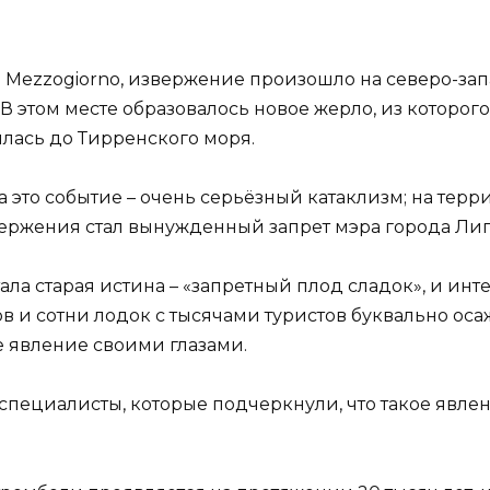
el Mezzogiorno, извержение произошло на северо-за
В этом месте образовалось новое жерло, из которого
илась до Тирренского моря.
 это событие – очень серьёзный катаклизм; на тер
ержения стал вынужденный запрет мэра города Липа
отала старая истина – «запретный плод сладок», и и
ов и сотни лодок с тысячами туристов буквально оса
 явление своими глазами.
специалисты, которые подчеркнули, что такое явлен