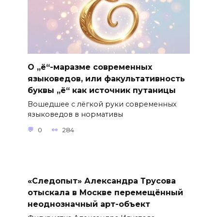
О „ё“-маразме современных
языковедов, или факультативность
буквы „ё“ как источник путаницы
Вошедшее с лёгкой руки современных
языковедов в нормативы
0
284
«Следопыт» Александра Трусова
отыскала в Москве перемещённый
неоднозначный арт-объект