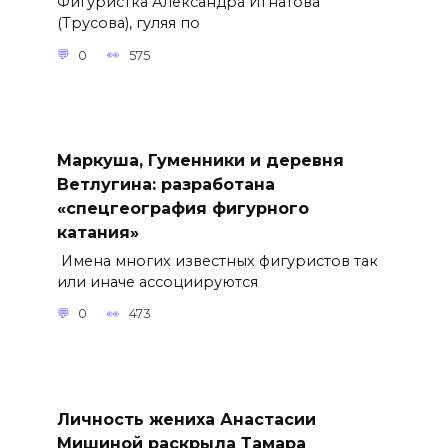
Фигуристка Александра Игнатова
(Трусова), гуляя по
0
575
Маркуша, Гуменники и деревня
Ветлугина: разработана
«спецгеография фигурного
катания»
Имена многих известных фигуристов так
или иначе ассоциируются
0
473
Личность жениха Анастасии
Мишиной раскрыла Тамара