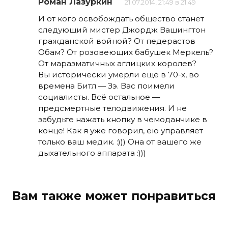
Роман Лазуркин
21.07.2014, 21:49 в 21:49
И от кого освобождать общество станет
следующий мистер Джордж Вашингтон
гражданской войной? От педерастов
Обам? От розовеющих бабушек Меркель?
От маразматичных аглицких королев?
Вы исторически умерли ещё в 70-х, во
времена Битл — Зэ. Вас поимели
социалисты. Всё остальное —
предсмертные телодвижения. И не
забудьте нажать кнопку в чемоданчике в
конце! Как я уже говорил, ею управляет
только ваш медик. :))) Она от вашего же
дыхательного аппарата :)))
Вам также может понравиться