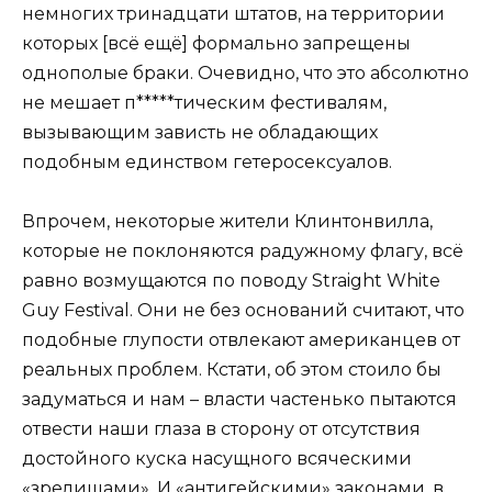
немногих тринадцати штатов, на территории
которых [всё ещё] формально запрещены
однополые браки. Очевидно, что это абсолютно
не мешает п*****тическим фестивалям,
вызывающим зависть не обладающих
подобным единством гетеросексуалов.
Впрочем, некоторые жители Клинтонвилла,
которые не поклоняются радужному флагу, всё
равно возмущаются по поводу Straight White
Guy Festival. Они не без оснований считают, что
подобные глупости отвлекают американцев от
реальных проблем. Кстати, об этом стоило бы
задуматься и нам – власти частенько пытаются
отвести наши глаза в сторону от отсутствия
достойного куска насущного всяческими
«зрелищами». И «антигейскими» законами, в