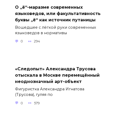
О „ё“-маразме современных
языковедов, или факультативность
буквы „ё“ как источник путаницы
Вошедшее с лёгкой руки современных
языковедов в нормативы
0
294
«Следопыт» Александра Трусова
отыскала в Москве перемещённый
неоднозначный арт-объект
Фигуристка Александра Игнатова
(Трусова), гуляя по
0
579