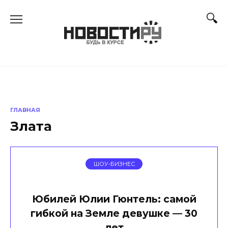
Перейти
к
содержанию
ГЛАВНАЯ
Злата
ШОУ-БИЗНЕС
Юбилей Юлии Гюнтель: самой
гибкой на Земле девушке — 30
лет