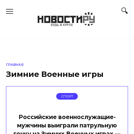
Перейти
к
содержанию
ГЛАВНАЯ
Зимние Военные игры
СПОРТ
Российские военнослужащие-
мужчины выиграли патрульную
гонку на Зимних Военных играх —