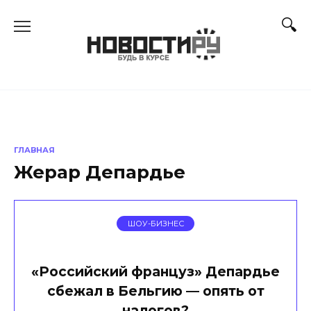
Перейти
к
содержанию
ГЛАВНАЯ
Жерар Депардье
ШОУ-БИЗНЕС
«Российский француз» Депардье
сбежал в Бельгию — опять от
налогов?