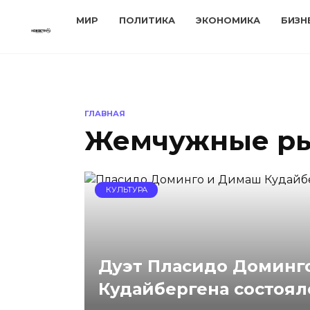
Перейти
МИР
ПОЛИТИКА
ЭКОНОМИКА
БИЗН
к
содержанию
ГЛАВНАЯ
Жемчужные р
КУЛЬТУРА
Дуэт Пласидо Доминг
Кудайбергена состоял