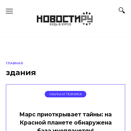
Перейти
к
содержанию
ГЛАВНАЯ
здания
НАУКА И ТЕХНИКА
Марс приоткрывает тайны: на
Красной планете обнаружена
база инопланетян!