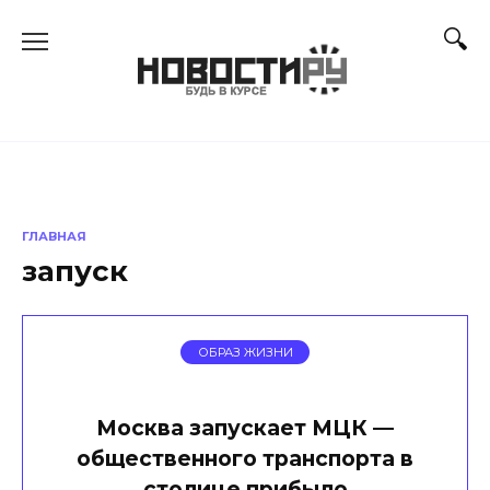
Перейти
к
содержанию
ГЛАВНАЯ
запуск
ОБРАЗ ЖИЗНИ
Москва запускает МЦК —
общественного транспорта в
столице прибыло