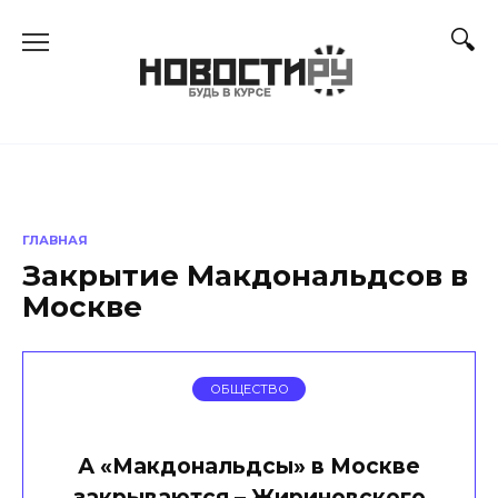
Перейти
к
содержанию
ГЛАВНАЯ
Закрытие Макдональдсов в
Москве
ОБЩЕСТВО
А «Макдональдсы» в Москве
закрываются – Жириновского