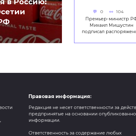
я в Россию:
Осетии
0
104
Премьер-министр Р
 РФ
Михаил Мишустин
подписал распоряжен
Правовая информация:
вости
Редакция не несет ответственности за действ
предпринятые на основании опубликованн
,
информации.
Ответственность за содержание любых