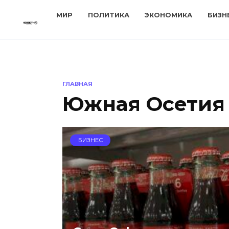
Перейти
МИР
ПОЛИТИКА
ЭКОНОМИКА
БИЗН
к
содержанию
ГЛАВНАЯ
Южная Осетия
БИЗНЕС