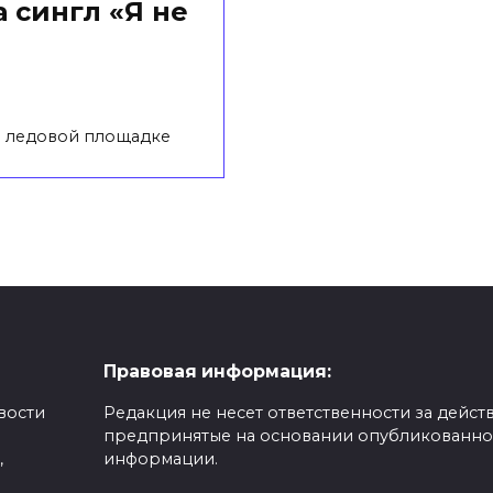
 сингл «Я не
на ледовой площадке
Правовая информация:
вости
Редакция не несет ответственности за действ
предпринятые на основании опубликованн
,
информации.