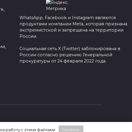
е,
WhatsApp, Facebook и Instagram являются
продуктами компании Meta, которая признана
а
экстремистской и запрещена на территории
России.
ии,
Социальная сеть X (Twitter) заблокирована в
России согласно решению Генеральной
прокуратуры от 24 февраля 2022 года.
 на работу с этими файлами.
Понятно.