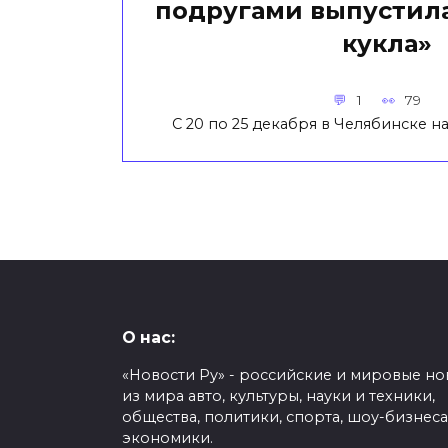
подругами выпустила
кукла»
1
79
С 20 по 25 декабря в Челябинске 
О нас:
«Новости Ру» - российские и мировые но
из мира авто, культуры, науки и техники,
общества, политики, спорта, шоу-бизнеса
экономики.