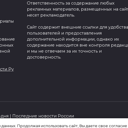
Ответственность за содержание любых
рекламных материалов, размещенных на сайт
несет рекламодатель.
ериалы
Сайт содержит внешние ссылки для удобств
пользователей и предоставления
зование
дополнительной информации, однако их
ронных
содержание находится вне контроля редакц
вной
и мы не отвечаем за их точность и
достоверность.
сти Ру
одня | Последние новости России
я данных. Продолжая использовать сайт, Вы даете свое согласие