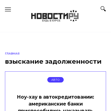
Перейти
к
содержанию
ГЛАВНАЯ
взыскание задолженности
АВТО
Ноу-хау в автокредитовании:
американские банки
приспособились наказывать