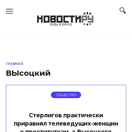
Перейти
к
содержанию
ГЛАВНАЯ
ВЫсоцкий
ОБЩЕСТВО
Стерлигов практически
приравнял телеведущих-женщин
к проституткам, а Высоцкого