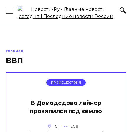
Перейти
к
содержанию
ГЛАВНАЯ
ВВП
ПРОИСШЕСТВИЯ
В Домодедово лайнер
провалился под землю
0
208