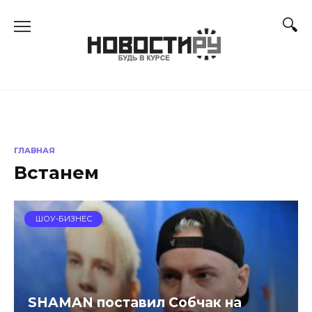
Перейти
к
содержанию
ГЛАВНАЯ
Встанем
ШОУ-БИЗНЕС
SHAMAN поставил Собчак на