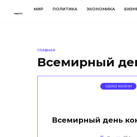
Перейти
МИР
ПОЛИТИКА
ЭКОНОМИКА
БИЗН
к
содержанию
ГЛАВНАЯ
Всемирный де
ОБРАЗ ЖИЗНИ
Всемирный день ко