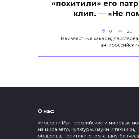
«похитили» его пат
клип. — «Не по
0
120
Неизвестные хакеры, действова
антироссийски
О нас:
«Новости Ру» - российские и мировые но
из мира авто, культуры, науки и техники,
общества, политики, спорта, шоу-бизнеса