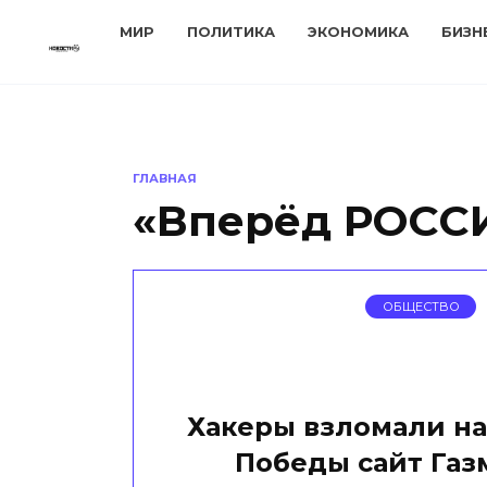
Перейти
МИР
ПОЛИТИКА
ЭКОНОМИКА
БИЗН
к
содержанию
ГЛАВНАЯ
«Вперёд РОСС
ОБЩЕСТВО
Хакеры взломали н
Победы сайт Газ