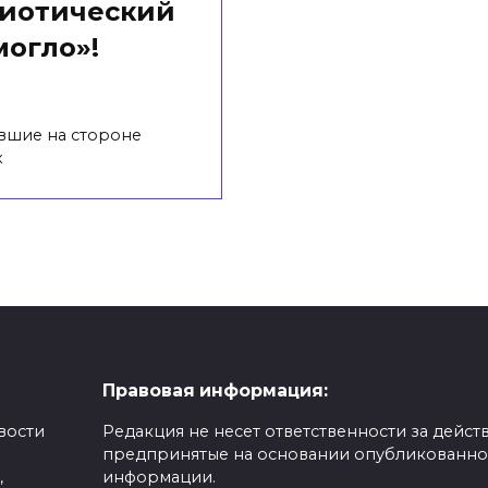
риотический
могло»!
вшие на стороне
х
Правовая информация:
вости
Редакция не несет ответственности за действ
предпринятые на основании опубликованн
,
информации.