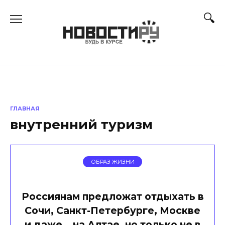
Перейти
к
содержанию
ГЛАВНАЯ
внутренний туризм
ОБРАЗ ЖИЗНИ
Россиянам предложат отдыхать в
Сочи, Санкт-Петербурге, Москве
и даже… на Алтае, но только не в