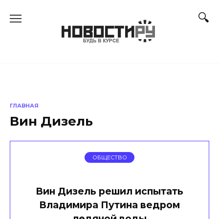
Перейти
к
содержанию
ГЛАВНАЯ
Вин Дизель
ОБЩЕСТВО
Вин Дизель решил испытать
Владимира Путина ведром
ледяной воды