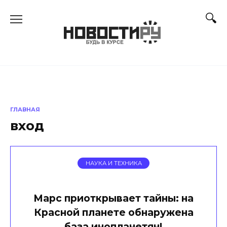
Перейти
к
содержанию
ГЛАВНАЯ
вход
НАУКА И ТЕХНИКА
Марс приоткрывает тайны: на
Красной планете обнаружена
база инопланетян!