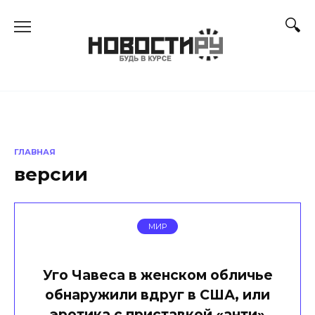
Перейти
к
содержанию
ГЛАВНАЯ
версии
МИР
Уго Чавеса в женском обличье
обнаружили вдруг в США, или
эротика с приставкой «анти»