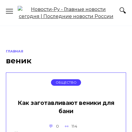
Перейти
к
содержанию
ГЛАВНАЯ
веник
ОБЩЕСТВО
Как заготавливают веники для
бани
0
114