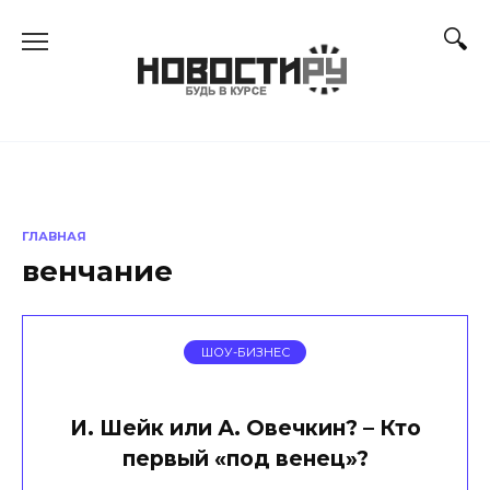
Перейти
к
содержанию
ГЛАВНАЯ
венчание
ШОУ-БИЗНЕС
И. Шейк или А. Овечкин? – Кто
первый «под венец»?