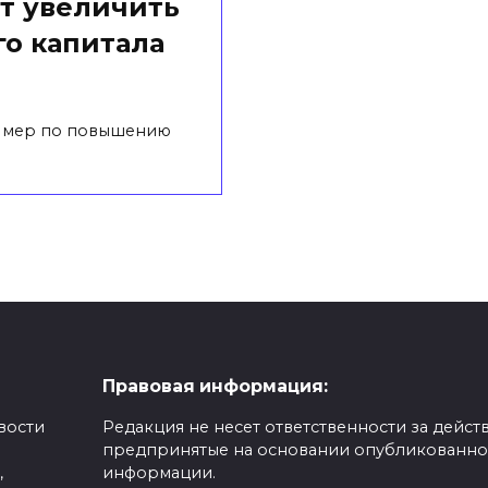
т увеличить
о капитала
 мер по повышению
Правовая информация:
вости
Редакция не несет ответственности за действ
предпринятые на основании опубликованн
,
информации.