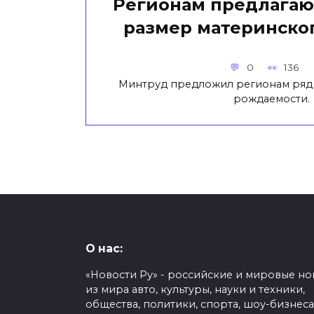
Регионам предлагаю
размер материнског
0
136
Минтруд предложил регионам ряд
рождаемости.
О нас:
«Новости Ру» - российские и мировые но
из мира авто, культуры, науки и техники,
общества, политики, спорта, шоу-бизнеса