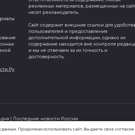
рекламных материалов, размещенных на сайт
несет рекламодатель.
ериалы
Сайт содержит внешние ссылки для удобств
пользователей и предоставления
зование
дополнительной информации, однако их
ронных
содержание находится вне контроля редакц
вной
и мы не отвечаем за их точность и
достоверность.
сти Ру
одня | Последние новости России
я данных. Продолжая использовать сайт, Вы даете свое согласие