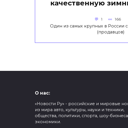
качественную зим
1
166
Один из самых крупных в России 
(продавцов)
О нас:
«Новости Ру» - российские и мировые но
из мира авто, культуры, науки и техники,
общества, политики, спорта, шоу-бизнеса
экономики.