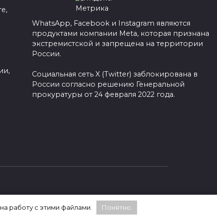
е,
WhatsApp, Facebook и Instagram являются
продуктами компании Meta, которая признана
а
экстремистской и запрещена на территории
России.
ии,
Социальная сеть X (Twitter) заблокирована в
России согласно решению Генеральной
прокуратуры от 24 февраля 2022 года.
 на работу с этими файлами.
Понятно.