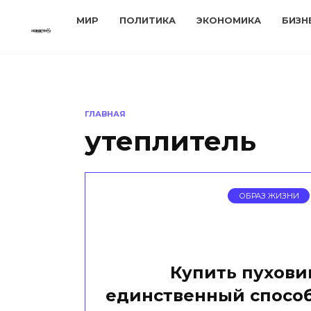
Перейти
МИР
ПОЛИТИКА
ЭКОНОМИКА
БИЗН
к
содержанию
ГЛАВНАЯ
утеплитель
ОБРАЗ ЖИЗНИ
Купить пухови
единственный спосо