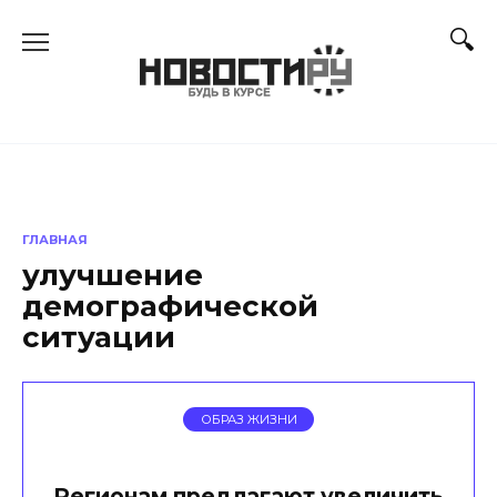
Перейти
к
содержанию
ГЛАВНАЯ
улучшение
демографической
ситуации
ОБРАЗ ЖИЗНИ
Регионам предлагают увеличить