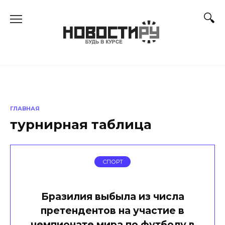
Перейти
к
содержанию
ГЛАВНАЯ
турнирная таблица
СПОРТ
Бразилия выбыла из числа
претендентов на участие в
чемпионате мира по футболу в