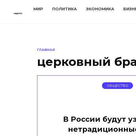
Перейти
МИР
ПОЛИТИКА
ЭКОНОМИКА
БИЗН
к
содержанию
ГЛАВНАЯ
церковный бр
ОБЩЕСТВО
В России будут у
нетрадиционны