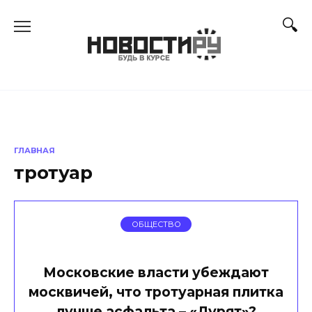
Перейти
к
содержанию
ГЛАВНАЯ
тротуар
ОБЩЕСТВО
Московские власти убеждают
москвичей, что тротуарная плитка
лучше асфальта – «Дурят»?