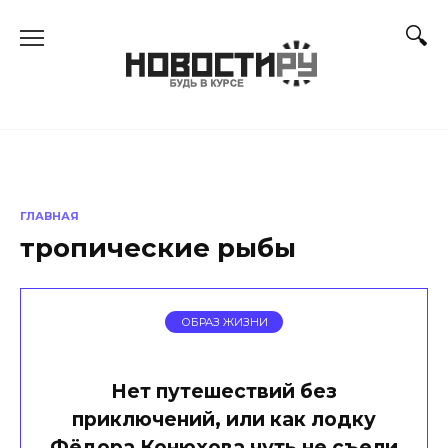
Перейти
к
содержанию
ГЛАВНАЯ
тропические рыбы
ОБРАЗ ЖИЗНИ
Нет путешествий без
приключений, или как лодку
Фёдора Конюхова чуть не съели