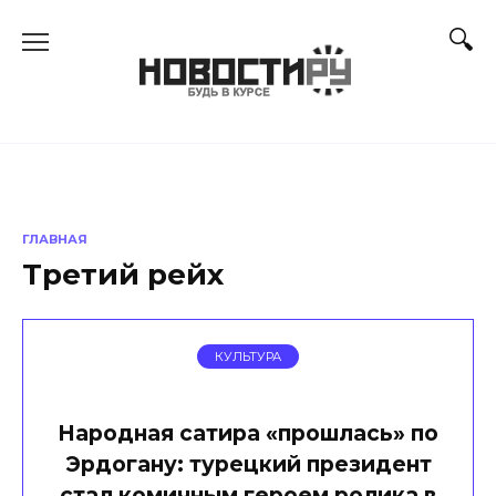
Перейти
к
содержанию
ГЛАВНАЯ
Третий рейх
КУЛЬТУРА
Народная сатира «прошлась» по
Эрдогану: турецкий президент
стал комичным героем ролика в