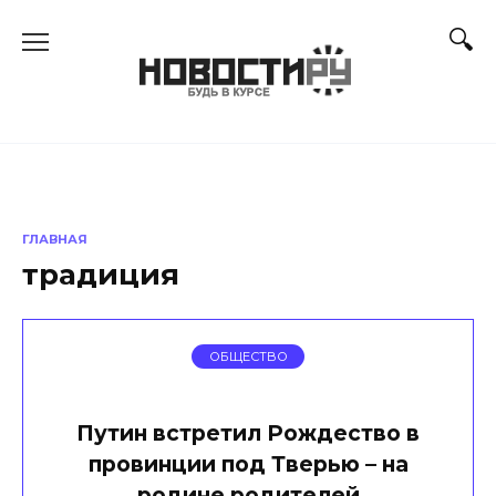
Перейти
к
содержанию
ГЛАВНАЯ
традиция
ОБЩЕСТВО
Путин встретил Рождество в
провинции под Тверью – на
родине родителей