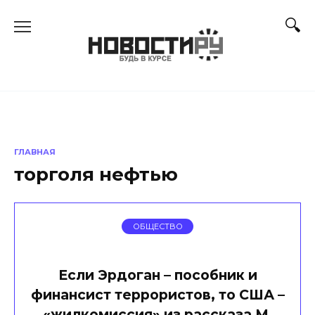
Перейти
к
содержанию
ГЛАВНАЯ
торголя нефтью
ОБЩЕСТВО
Если Эрдоган – пособник и
финансист террористов, то США –
«жилкомиссия» из рассказа М.