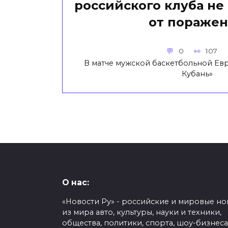
российского клуба не
от пораже
0
107
В матче мужской баскетбольной Ев
Кубань»
О нас:
«Новости Ру» - российские и мировые но
из мира авто, культуры, науки и техники,
общества, политики, спорта, шоу-бизнеса