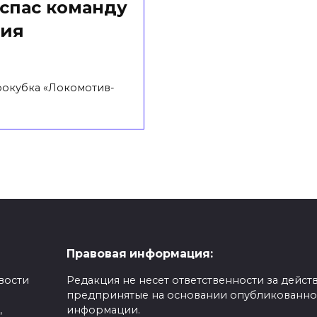
 спас команду
ния
рокубка «Локомотив-
Правовая информация:
вости
Редакция не несет ответственности за действ
предпринятые на основании опубликованн
,
информации.