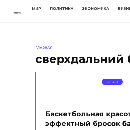
Перейти
МИР
ПОЛИТИКА
ЭКОНОМИКА
БИЗН
к
содержанию
ГЛАВНАЯ
сверхдальний 
СПОРТ
Баскетбольная красот
эффектный бросок б