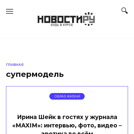
Перейти
к
содержанию
ГЛАВНАЯ
супермодель
ОБРАЗ ЖИЗНИ
Ирина Шейк в гостях у журнала
«MAXIM»: интервью, фото, видео –
эротика во всём