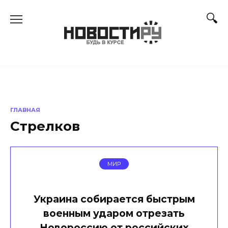
Перейти
к
содержанию
ГЛАВНАЯ
Стрелков
МИР
Украина собирается быстрым
военным ударом отрезать
Новороссию от российских