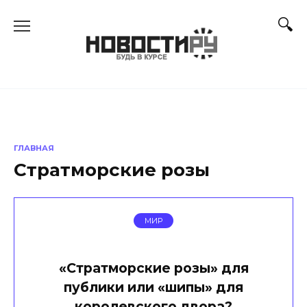
Перейти
к
содержанию
ГЛАВНАЯ
Стратморские розы
МИР
«Стратморские розы» для
публики или «шипы» для
королевского двора?