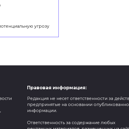
д
потенциальную угрозу
Правовая информация:
вости
Редакция не несет ответственности за действ
предпринятые на основании опубликованн
,
информации.
Ответственность за содержание любых
рекламных материалов, размещенных на сайт