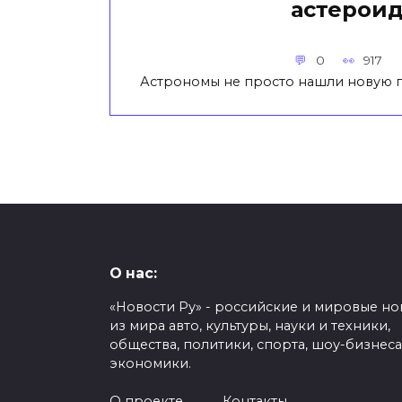
астерои
0
917
Астрономы не просто нашли новую 
О нас:
«Новости Ру» - российские и мировые но
из мира авто, культуры, науки и техники,
общества, политики, спорта, шоу-бизнеса
экономики.
О проекте
Контакты