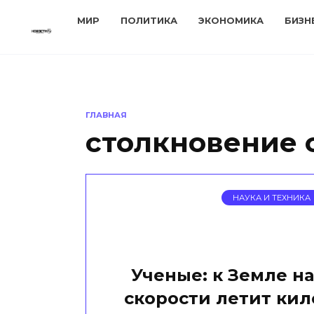
Перейти
МИР
ПОЛИТИКА
ЭКОНОМИКА
БИЗН
к
содержанию
ГЛАВНАЯ
столкновение 
НАУКА И ТЕХНИКА
Ученые: к Земле н
скорости летит ки