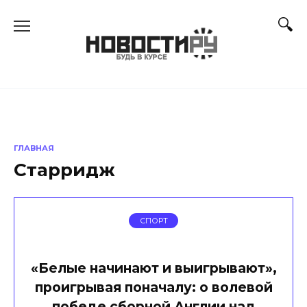
Перейти
к
содержанию
ГЛАВНАЯ
Старридж
СПОРТ
«Белые начинают и выигрывают»,
проигрывая поначалу: о волевой
победе сборной Англии над